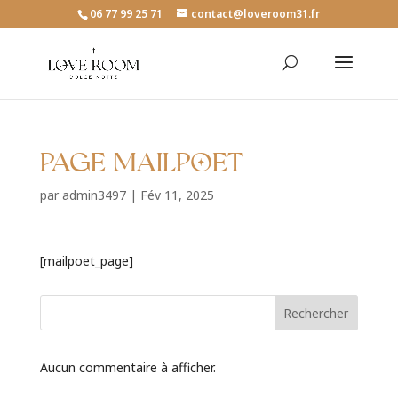
06 77 99 25 71
contact@loveroom31.fr
Page MailPoet
par
admin3497
|
Fév 11, 2025
[mailpoet_page]
Rechercher
Aucun commentaire à afficher.